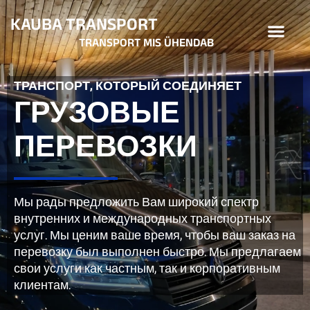
Перейти
KAUBA TRANSPORT
Ме
к
TRANSPORT MIS ÜHENDAB
содержимому
ТРАНСПОРТ, КОТОРЫЙ СОЕДИНЯЕТ
ГРУЗОВЫЕ
ПЕРЕВОЗКИ
Мы рады предложить Вам широкий спектр
внутренних и международных транспортных
услуг. Мы ценим ваше время, чтобы ваш заказ на
перевозку был выполнен быстро. Мы предлагаем
свои услуги как частным, так и корпоративным
клиентам.