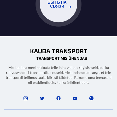
БЫТЬ НА
СВЯЗИ
KAUBA TRANSPORT
TRANSPORT MIS ÜHENDAB
Meil on hea meel pakkuda teile laias valikus riigisiseseid, kui ka
rahvusvahelisi transporditeenuseid. Me hindame teie aega, et teie
transpordi tellimus saaks kiiresti täidetud. Pakume oma teenuseid
nii eraklientidele, kui ka äriklientidele.