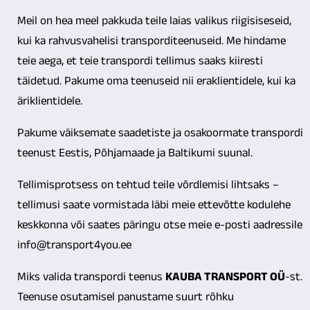
Meil on hea meel pakkuda teile laias valikus riigisiseseid,
kui ka rahvusvahelisi transporditeenuseid. Me hindame
teie aega, et teie transpordi tellimus saaks kiiresti
täidetud. Pakume oma teenuseid nii eraklientidele, kui ka
äriklientidele.
Pakume väiksemate saadetiste ja osakoormate transpordi
teenust Eestis, Põhjamaade ja Baltikumi suunal.
Tellimisprotsess on tehtud teile võrdlemisi lihtsaks –
tellimusi saate vormistada läbi meie ettevõtte kodulehe
keskkonna või saates päringu otse meie e-posti aadressile
info@transport4you.ee
Miks valida transpordi teenus
KAUBA TRANSPORT OÜ
-st.
Teenuse osutamisel panustame suurt rõhku