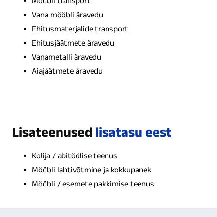
Mööbli transport
Vana mööbli äravedu
Ehitusmaterjalide transport
Ehitusjäätmete äravedu
Vanametalli äravedu
Aiajäätmete äravedu
Lisateenused
lisatasu eest
Kolija / abitöölise teenus
Mööbli lahtivõtmine ja kokkupanek
Mööbli / esemete pakkimise teenus