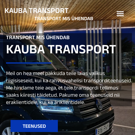
Skip
KAUBA TRANSPORT
Men
to
TRANSPORT MIS ÜHENDAB
content
TRANSPORT MIS ÜHENDAB
KAUBA TRANSPORT
Meil on hea meel pakkuda teile laias valikus
riigisiseseid, kui ka rahvusvahelisi transporditeenuseid.
Me hindame teie aega, et teie transpordi tellimus
saaks kiiresti täidetud. Pakume oma teenuseid nii
eraklientidele, kui ka äriklientidele.
TEENUSED