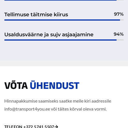
Tellimuse täitmise kiirus
97%
Usaldusväärne ja sujv asjaajamine
94%
VÕTA
ÜHENDUST
Hinnapakkumise saamiseks saatke meile kiri aadressile
info@transport4you.ee või täites kõrval oleva vormi.
TELEFON +372 5741 5507