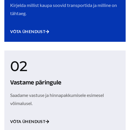
Kirjelda millist kaupa soovid transportida ja milline on
tähtaeg.
VÕTA ÜHENDUST
02
Vastame päringule
Saadame vastuse ja hinnapakkumisele esimesel
võimalusel.
VÕTA ÜHENDUST