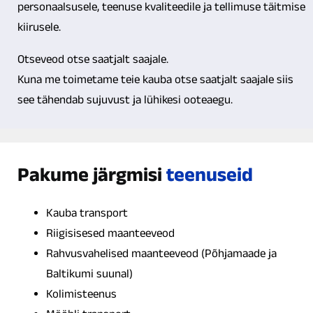
personaalsusele, teenuse kvaliteedile ja tellimuse täitmise
kiirusele.
Otseveod otse saatjalt saajale.
Kuna me toimetame teie kauba otse saatjalt saajale siis
see tähendab sujuvust ja lühikesi ooteaegu.
Pakume järgmisi
teenuseid
Kauba transport
Riigisisesed maanteeveod
Rahvusvahelised maanteeveod (Põhjamaade ja
Baltikumi suunal)
Kolimisteenus