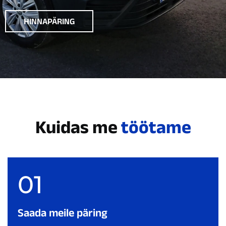
HINNAPÄRING
Kuidas me
töötame
01
Saada meile päring