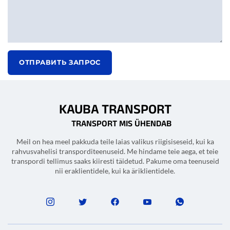
ОТПРАВИТЬ ЗАПРОС
KAUBA TRANSPORT
TRANSPORT MIS ÜHENDAB
Meil on hea meel pakkuda teile laias valikus riigisiseseid, kui ka
rahvusvahelisi transporditeenuseid. Me hindame teie aega, et teie
transpordi tellimus saaks kiiresti täidetud. Pakume oma teenuseid
nii eraklientidele, kui ka äriklientidele.