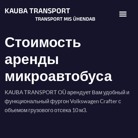
Перейти
KAUBA TRANSPORT
Ме
к
TRANSPORT MIS ÜHENDAB
содержимому
Стоимость
аренды
микроавтобуса
KAUBA TRANSPORT OÜ арендует Вам удобный и
функциональный фургон Volkswagen Crafter с
объемом грузового отсека 10 м3.