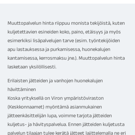
Muuttopalvelun hinta riippuu monista tekijöistä, kuten
kuljetettavien esineiden koko, paino, etäisyys ja myös
esimerkiksi lisäpalvelujen tarve (esim. työntekijöiden
apu lastauksessa ja purkamisessa, huonekalujen
kantamisessa, kerrosmaksu jne.). Muuttopalvelun hinta
lasketaan yksilöllisesti.
Erilaisten jätteiden ja vanhojen huonekalujen
hävittäminen
Koska yrityksellä on Viron ympäristöviraston
(Keskkonnaamet) myöntämä asianmukainen
jätteenkäsittelijän lupa, voimme tarjota jätteiden
kuljetus- ja hävityspalvelua. Ennen jätteiden kuljetusta
palvelun tilaajan tulee kerätä jätteet lajittelemalla ne eri