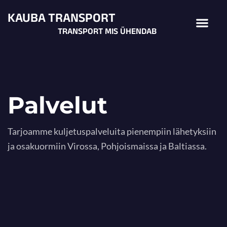
Siirry
KAUBA TRANSPORT
Men
sisältöön
TRANSPORT MIS ÜHENDAB
Palvelut
Tarjoamme kuljetuspalveluita pienempiin lähetyksiin
ja osakuormiin Virossa, Pohjoismaissa ja Baltiassa.