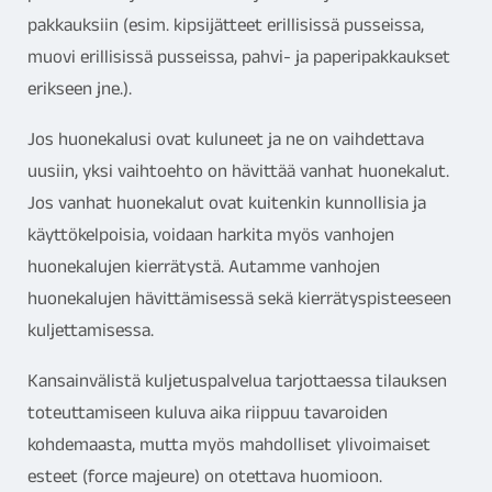
pakkauksiin (esim. kipsijätteet erillisissä pusseissa,
muovi erillisissä pusseissa, pahvi- ja paperipakkaukset
erikseen jne.).
Jos huonekalusi ovat kuluneet ja ne on vaihdettava
uusiin, yksi vaihtoehto on hävittää vanhat huonekalut.
Jos vanhat huonekalut ovat kuitenkin kunnollisia ja
käyttökelpoisia, voidaan harkita myös vanhojen
huonekalujen kierrätystä. Autamme vanhojen
huonekalujen hävittämisessä sekä kierrätyspisteeseen
kuljettamisessa.
Kansainvälistä kuljetuspalvelua tarjottaessa tilauksen
toteuttamiseen kuluva aika riippuu tavaroiden
kohdemaasta, mutta myös mahdolliset ylivoimaiset
esteet (force majeure) on otettava huomioon.