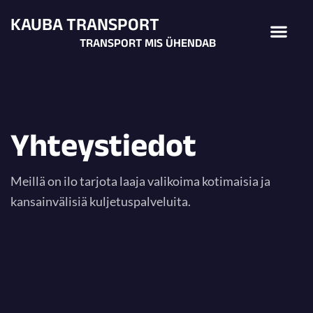
Siirry
KAUBA TRANSPORT
Men
sisältöön
TRANSPORT MIS ÜHENDAB
Yhteystiedot
Meillä on ilo tarjota laaja valikoima kotimaisia ​​ja
kansainvälisiä kuljetuspalveluita.