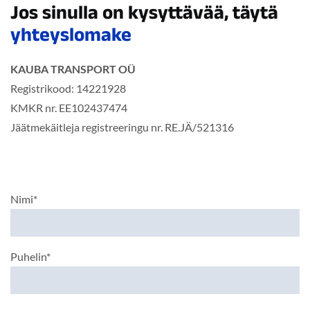
Jos sinulla on kysyttävää, täytä
yhteyslomake
KAUBA TRANSPORT OÜ
Registrikood: 14221928
KMKR nr. EE102437474
Jäätmekäitleja registreeringu nr. RE.JÄ/521316
Nimi*
Puhelin*