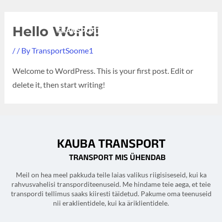
Skip
KAUBA TRANSPORT
Men
to
Hello World!
TRANSPORT MIS ÜHENDAB
content
/
/ By
TransportSoome1
Welcome to WordPress. This is your first post. Edit or
delete it, then start writing!
KAUBA TRANSPORT
TRANSPORT MIS ÜHENDAB
Meil on hea meel pakkuda teile laias valikus riigisiseseid, kui ka
rahvusvahelisi transporditeenuseid. Me hindame teie aega, et teie
transpordi tellimus saaks kiiresti täidetud. Pakume oma teenuseid
nii eraklientidele, kui ka äriklientidele.